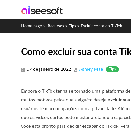
Home page
>
Recursos
>
Tips
>
Excluir conta do TikTok
Como excluir sua conta T
07 de janeiro de 2022
Ashley Mae
Tips
Embora o TikTok tenha se tornado uma plataforma de 
muitos motivos pelos quais alguém deseja
excluir sua
usuários têm preocupações com a privacidade. Além di
que os vídeos curtos podem estar afetando a capacida
você está pronto para decidir escapar do TikTok, verá 