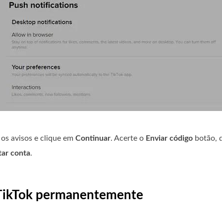
 os avisos e clique em
Continuar
. Acerte o
Enviar código
botão, d
tar conta
.
o TikTok permanentemente