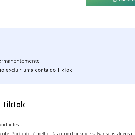
 permanentemente
o excluir uma conta do TikTok
 TikTok
portantes:
nte. Portanto, é melhor fazer um backup e salvar seus vídeos e