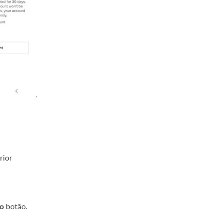
rior
go
botão.