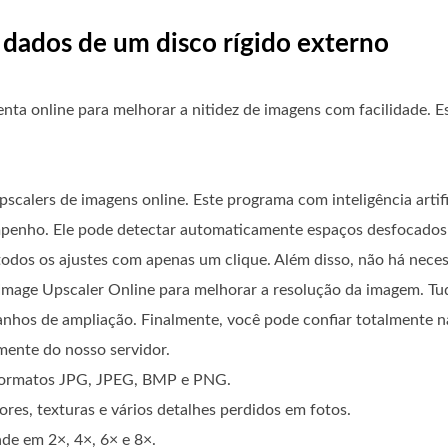
 dados de um disco rígido externo
ta online para melhorar a nitidez de imagens com facilidade. E
calers de imagens online. Este programa com inteligência artifi
mpenho. Ele pode detectar automaticamente espaços desfocados 
todos os ajustes com apenas um clique. Além disso, não há nece
 Image Upscaler Online para melhorar a resolução da imagem. Tu
anhos de ampliação. Finalmente, você pode confiar totalmente na
mente do nosso servidor.
 formatos JPG, JPEG, BMP e PNG.
ores, texturas e vários detalhes perdidos em fotos.
de em 2×, 4×, 6× e 8×.