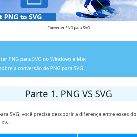
Converter PNG para SVG
erter PNG para SVG no Windows e Mac
 sobre a conversão de PNG para SVG
Parte 1. PNG VS SVG
ra SVG, você precisa descobrir a diferença entre esses d
 etc.