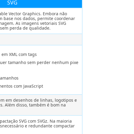
SVG
able Vector Graphics. Embora não
m base nos dados, permite coordenar
imagem. As imagens vetoriais SVG
sem perda de qualidade.
a em XML com tags
quer tamanho sem perder nenhum pixe
 tamanhos
mentos com JavaScript
m em desenhos de linhas, logotipos e
ões. Além disso, também é bom na
pactação SVG com SVGz. Na maioria
desnecessário e redundante compactar