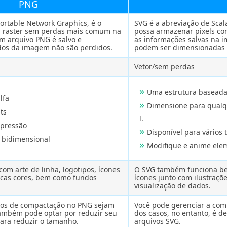
PNG
rtable Network Graphics, é o
SVG é a abreviação de Scal
 raster sem perdas mais comum na
possa armazenar pixels co
m arquivo PNG é salvo e
as informações salvas na 
dos da imagem não são perdidos.
podem ser dimensionadas 
Vetor/sem perdas
Uma estrutura basead
lfa
Dimensione para qual
ts
l.
pressão
Disponível para vários
 bidimensional
Modifique e anime ele
om arte de linha, logotipos, ícones
O SVG também funciona be
cas cores, bem como fundos
ícones junto com ilustraç
visualização de dados.
mos de compactação no PNG sejam
Você pode gerenciar a com
ambém pode optar por reduzir seu
dos casos, no entanto, é 
para reduzir o tamanho.
arquivos SVG.