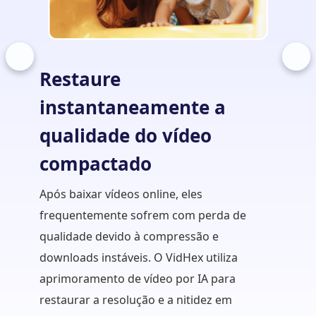
Restaure
Simp
instantaneamente a
de v
qualidade do vídeo
Na prod
compactado
edição 
VidHex,
Após baixar vídeos online, eles
correçã
frequentemente sofrem com perda de
aprimo
qualidade devido à compressão e
brilho 
downloads instáveis. O VidHex utiliza
vídeo c
aprimoramento de vídeo por IA para
de ediç
restaurar a resolução e a nitidez em
cinemat