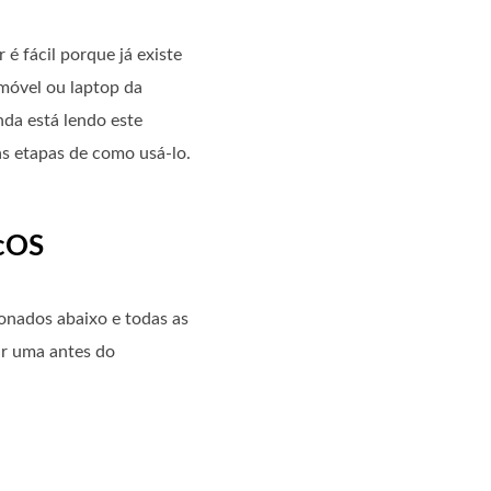
é fácil porque já existe
móvel ou laptop da
nda está lendo este
as etapas de como usá-lo.
acOS
onados abaixo e todas as
ar uma antes do