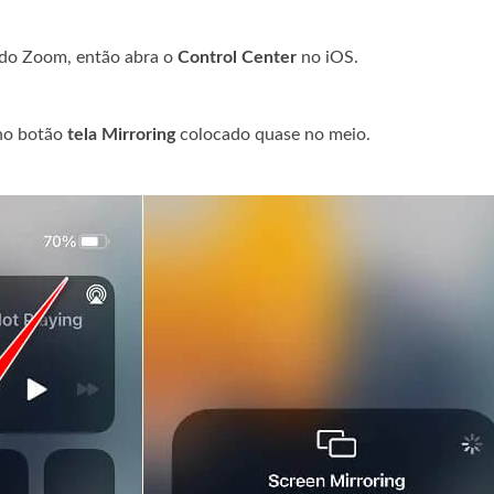
o do Zoom, então abra o
Control Center
no iOS.
 no botão
tela Mirroring
colocado quase no meio.