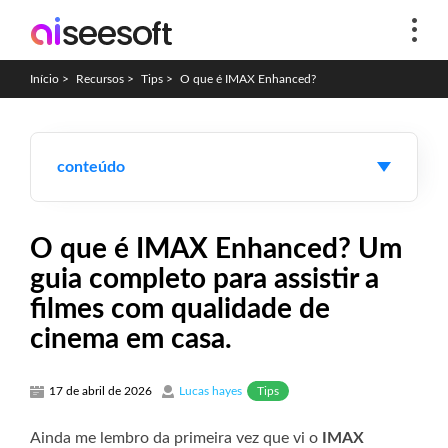
Início
>
Recursos
>
Tips
>
O que é IMAX Enhanced?
conteúdo
O que é IMAX Enhanced? Um
guia completo para assistir a
filmes com qualidade de
cinema em casa.
Tips
17 de abril de 2026
Lucas hayes
Ainda me lembro da primeira vez que vi o
IMAX