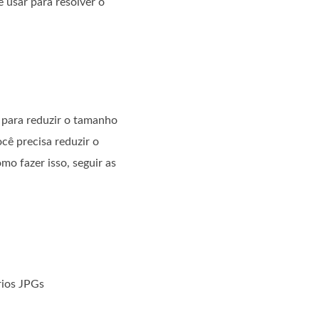
 usar para resolver o
para reduzir o tamanho
ê precisa reduzir o
o fazer isso, seguir as
rios JPGs