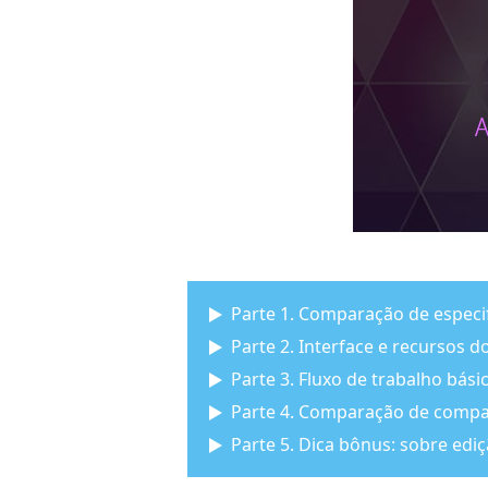
Parte 1. Comparação de especi
Parte 2. Interface e recursos 
Parte 3. Fluxo de trabalho bás
Parte 4. Comparação de compat
Parte 5. Dica bônus: sobre ediç