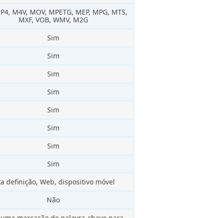
MP4, M4V, MOV, MPETG, MEP, MPG, MTS,
MXF, VOB, WMV, M2G
Sim
Sim
Sim
Sim
Sim
Sim
Sim
Sim
ta definição, Web, dispositivo móvel
Não
uma marcação de palavra-chave para