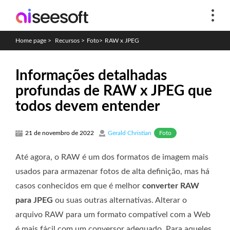
Home page
>
Recursos
>
Foto
>
RAW x JPEG
Informações detalhadas
profundas de RAW x JPEG que
todos devem entender
Foto
21 de novembro de 2022
Gerald Christian
Até agora, o RAW é um dos formatos de imagem mais
usados ​​para armazenar fotos de alta definição, mas há
casos conhecidos em que é melhor
converter RAW
para JPEG
ou suas outras alternativas. Alterar o
arquivo RAW para um formato compatível com a Web
é mais fácil com um conversor adequado. Para aqueles