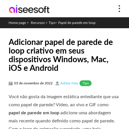
Home page
>
Recursos
>
Tips
>
Papel de parede em loop
Adicionar papel de parede de
loop criativo em seus
dispositivos Windows, Mac,
iOS e Android
Tips
03 de novembro de 2022
Ashley Mae
Você não gosta da imagem estática entediante que usa
como papel de parede? Vídeo, ao vivo e GIF como
papel de parede em loop
adicione uma abordagem
mais recente quando definido como papel de parede.
Com o loop de animação suportado, uma bela