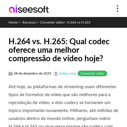
Home
>
Recursos
>
Converter vídeo
>
H.264 vs H.265
H.264 vs. H.265: Qual codec
oferece uma melhor
compressão de vídeo hoje?
Converter vídeo
08 de dezembro de 2025
Ashley Mae
Até hoje, as plataformas de streaming usam diferentes
tipos de formatos de vídeo que são melhores para a
reprodução de vídeo, e dois codecs se tornaram um
tópico importante novamente. Milhares, até milhões de
usuários dentro do mundo online, perguntam sobre
H.264 e H.265 ou vice-versa porque são codecs com