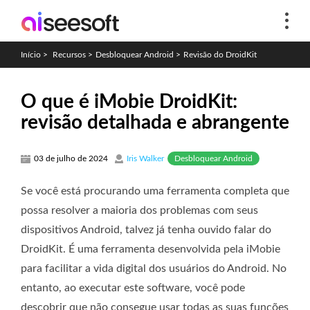
Início
>
Recursos
>
Desbloquear Android
>
Revisão do DroidKit
O que é iMobie DroidKit:
revisão detalhada e abrangente
Desbloquear Android
03 de julho de 2024
Iris Walker
Se você está procurando uma ferramenta completa que
possa resolver a maioria dos problemas com seus
dispositivos Android, talvez já tenha ouvido falar do
DroidKit. É uma ferramenta desenvolvida pela iMobie
para facilitar a vida digital dos usuários do Android. No
entanto, ao executar este software, você pode
descobrir que não consegue usar todas as suas funções