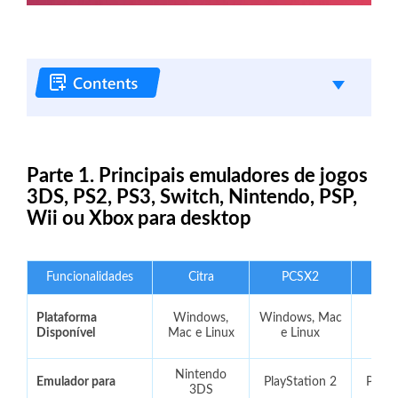
Parte 1. Principais emuladores de jogos
3DS, PS2, PS3, Switch, Nintendo, PSP,
Wii ou Xbox para desktop
Funcionalidades
Citra
PCSX2
R
Plataforma
Windows,
Windows, Mac
Win
Disponível
Mac e Linux
e Linux
m
Nintendo
Emulador para
PlayStation 2
PlayS
3DS