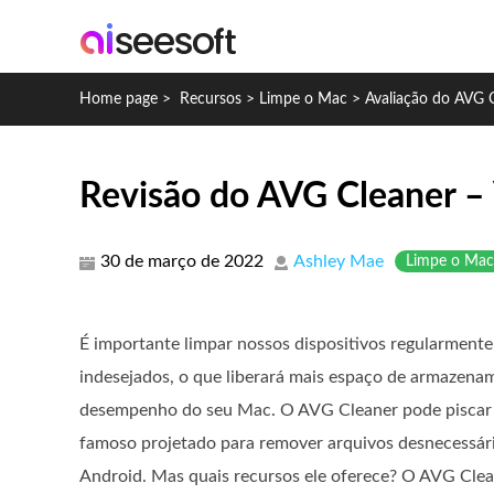
Home page
>
Recursos
>
Limpe o Mac
>
Avaliação do AVG 
Revisão do AVG Cleaner – 
30 de março de 2022
Ashley Mae
Limpe o Mac
É importante limpar nossos dispositivos regularment
indesejados, o que liberará mais espaço de armazenam
desempenho do seu Mac. O AVG Cleaner pode piscar 
famoso projetado para remover arquivos desnecessári
Android. Mas quais recursos ele oferece? O AVG Clean