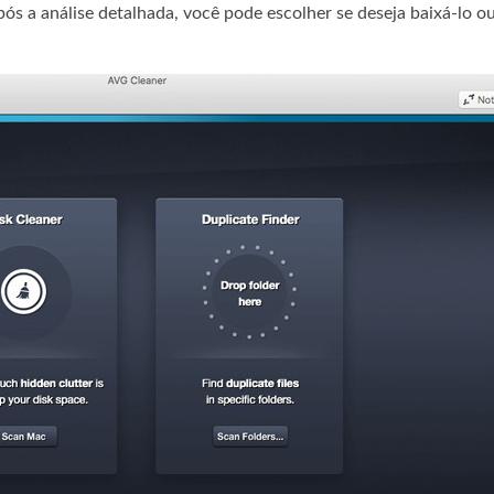
ós a análise detalhada, você pode escolher se deseja baixá-lo o