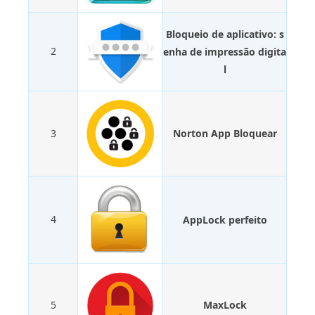
Bloqueio de aplicativo: s
2
enha de impressão digita
l
3
Norton App Bloquear
4
AppLock perfeito
5
MaxLock