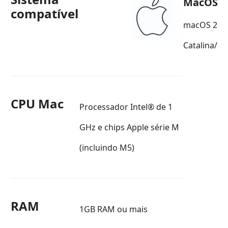
MacOS
compatível
macOS 27 
Catalina/m
CPU Mac
Processador Intel® de 1
GHz e chips Apple série M
(incluindo M5)
RAM
1GB RAM ou mais