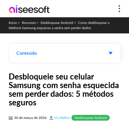
Início
>
Recursos
>
Desbloquear Android
>
Como desbloquear o
telefone Samsung esqueceu a senha sem perder dados
Conteúdo
Desbloqueie seu celular
Samsung com senha esquecida
sem perder dados: 5 métodos
seguros
Desbloquear Android
30 de março de 2026
Iris Walker