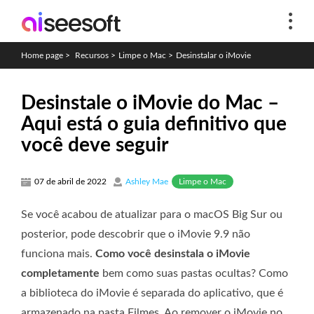
Home page
>
Recursos
>
Limpe o Mac
>
Desinstalar o iMovie
Desinstale o iMovie do Mac –
Aqui está o guia definitivo que
você deve seguir
Limpe o Mac
07 de abril de 2022
Ashley Mae
Se você acabou de atualizar para o macOS Big Sur ou
posterior, pode descobrir que o iMovie 9.9 não
funciona mais.
Como você desinstala o iMovie
completamente
bem como suas pastas ocultas? Como
a biblioteca do iMovie é separada do aplicativo, que é
armazenado na pasta Filmes. Ao remover o iMovie no