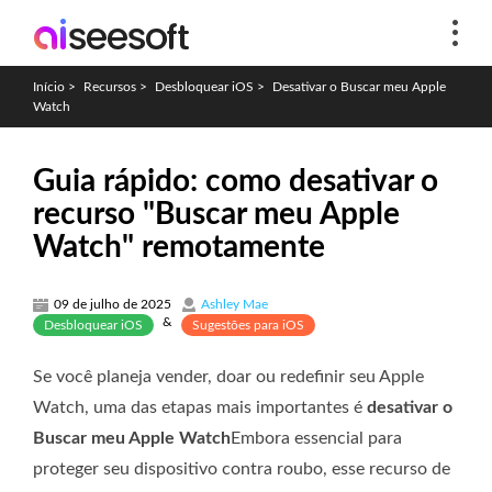
Início
>
Recursos
>
Desbloquear iOS
>
Desativar o Buscar meu Apple
Watch
Guia rápido: como desativar o
recurso "Buscar meu Apple
Watch" remotamente
09 de julho de 2025
Ashley Mae
&
Desbloquear iOS
Sugestões para iOS
Se você planeja vender, doar ou redefinir seu Apple
Watch, uma das etapas mais importantes é
desativar o
Buscar meu Apple Watch
Embora essencial para
proteger seu dispositivo contra roubo, esse recurso de