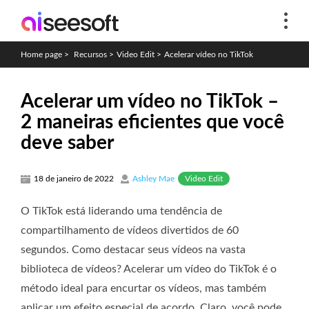
Home page
>
Recursos
>
Video Edit
>
Acelerar vídeo no TikTok
Acelerar um vídeo no TikTok –
2 maneiras eficientes que você
deve saber
Video Edit
18 de janeiro de 2022
Ashley Mae
O TikTok está liderando uma tendência de
compartilhamento de vídeos divertidos de 60
segundos. Como destacar seus vídeos na vasta
biblioteca de vídeos? Acelerar um vídeo do TikTok é o
método ideal para encurtar os vídeos, mas também
aplicar um efeito especial de acordo. Claro, você pode