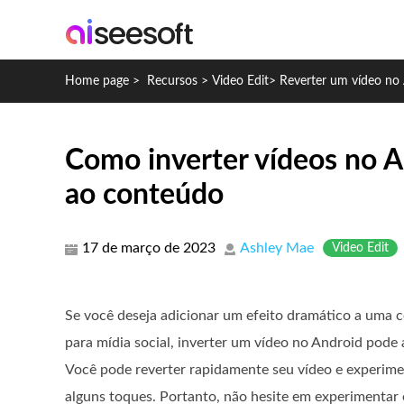
Home page
>
Recursos
>
Video Edit
>
Reverter um vídeo no
Como inverter vídeos no A
ao conteúdo
17 de março de 2023
Ashley Mae
Video Edit
Se você deseja adicionar um efeito dramático a uma c
para mídia social, inverter um vídeo no Android pode a
Você pode reverter rapidamente seu vídeo e experime
alguns toques. Portanto, não hesite em experimentar e