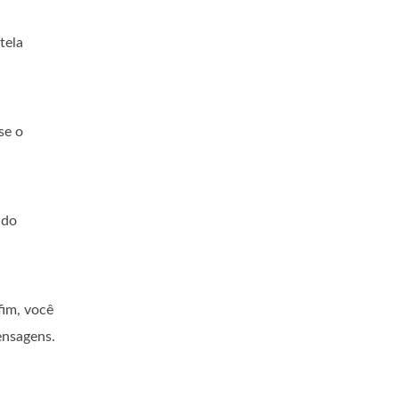
tela
se o
ido
fim, você
ensagens.