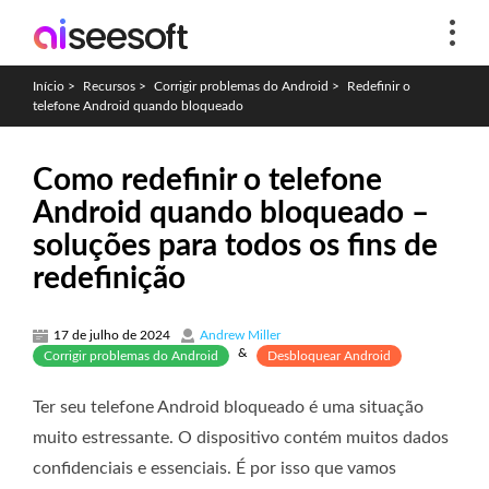
Início
>
Recursos
>
Corrigir problemas do Android
>
Redefinir o
telefone Android quando bloqueado
Como redefinir o telefone
Android quando bloqueado –
soluções para todos os fins de
redefinição
17 de julho de 2024
Andrew Miller
&
Corrigir problemas do Android
Desbloquear Android
Ter seu telefone Android bloqueado é uma situação
muito estressante. O dispositivo contém muitos dados
confidenciais e essenciais. É por isso que vamos