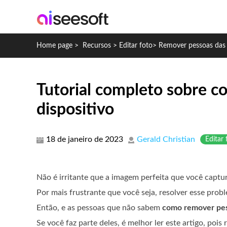
Home page
>
Recursos
>
Editar foto
>
Remover pessoas das 
Tutorial completo sobre c
dispositivo
18 de janeiro de 2023
Gerald Christian
Editar 
Não é irritante que a imagem perfeita que você captu
Por mais frustrante que você seja, resolver esse prob
Então, e as pessoas que não sabem
como remover pes
Se você faz parte deles, é melhor ler este artigo, poi