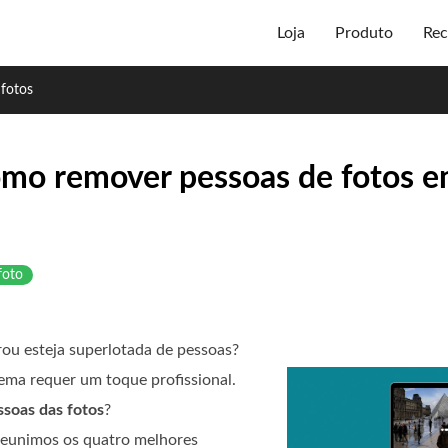
Loja
Produto
Rec
fotos
omo remover pessoas de fotos 
foto
rou esteja superlotada de pessoas?
lema requer um toque profissional.
soas das fotos
?
s reunimos os quatro melhores