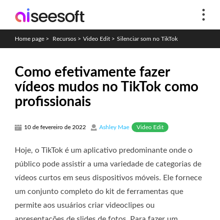
Home page
>
Recursos
>
Video Edit
>
Silenciar som no TikTok
Como efetivamente fazer
vídeos mudos no TikTok como
profissionais
Video Edit
10 de fevereiro de 2022
Ashley Mae
Hoje, o TikTok é um aplicativo predominante onde o
público pode assistir a uma variedade de categorias de
vídeos curtos em seus dispositivos móveis. Ele fornece
um conjunto completo do kit de ferramentas que
permite aos usuários criar videoclipes ou
apresentações de slides de fotos. Para fazer um