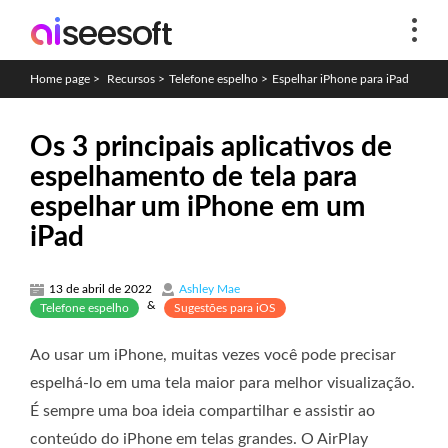
Home page
>
Recursos
>
Telefone espelho
>
Espelhar iPhone para iPad
Os 3 principais aplicativos de
espelhamento de tela para
espelhar um iPhone em um
iPad
13 de abril de 2022
Ashley Mae
&
Telefone espelho
Sugestões para iOS
Ao usar um iPhone, muitas vezes você pode precisar
espelhá-lo em uma tela maior para melhor visualização.
É sempre uma boa ideia compartilhar e assistir ao
conteúdo do iPhone em telas grandes. O AirPlay