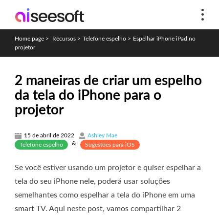
Home page
>
Recursos
>
Telefone espelho
>
Espelhar iPhone iPad no
projetor
2 maneiras de criar um espelho
da tela do iPhone para o
projetor
15 de abril de 2022
Ashley Mae
&
Telefone espelho
Sugestões para iOS
Se você estiver usando um projetor e quiser espelhar a
tela do seu iPhone nele, poderá usar soluções
semelhantes como espelhar a tela do iPhone em uma
smart TV. Aqui neste post, vamos compartilhar 2