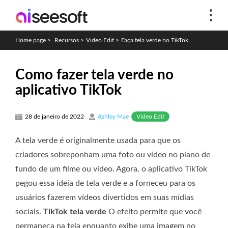
Home page
>
Recursos
>
Video Edit
>
Faça tela verde no TikTok
Como fazer tela verde no
aplicativo TikTok
Video Edit
28 de janeiro de 2022
Ashley Mae
A tela verde é originalmente usada para que os
criadores sobreponham uma foto ou vídeo no plano de
fundo de um filme ou vídeo. Agora, o aplicativo TikTok
pegou essa ideia de tela verde e a forneceu para os
usuários fazerem vídeos divertidos em suas mídias
sociais.
TikTok tela verde
O efeito permite que você
permaneça na tela enquanto exibe uma imagem no