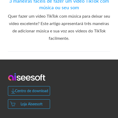
3 maneiras fáceis de fazer um vídeo TikTok com
música ou seu som
Quer fazer um vídeo TikTok com música para deixar seu
vídeo excelente? Este artigo apresentará três maneiras
de adicionar música e sua voz aos vídeos do TikTok
facilmente.
Centro de download
Loja Aiseesoft