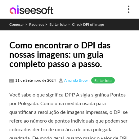
Começar
>
Recursos
>
Editar foto
>
Check DPI of Image
Como encontrar o DPI das
nossas imagens: um guia
completo passo a passo.
11 de Setembro de 2024
Amanda Brown
Editar foto
Você sabe o que significa DPI? A sigla significa Pontos
por Polegada. Como uma medida usada para
quantificar a resolução de imagens impressas, o DPI se
refere ao número de pontos individuais que podem ser
colocados dentro de uma área de uma polegada
quadrada. De modo geral, quanto maior o valor de DPI