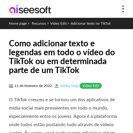
Home page
>
Recursos
>
Video Edit
>
Adicionar texto no TikTok
Como adicionar texto e
legendas em todo o vídeo do
TikTok ou em determinada
parte de um TikTok
Video Edit
11 de fevereiro de 2022
Ashley Mae
O TikTok cresceu e se tornou um dos aplicativos de
mídia social mais prevalentes em todo o mundo,
especialmente entre os jovens. Agora é a plataforma
onde todos estão postando tudo através de vídeos
curtos. Às vezes, você pode querer adicionar algum