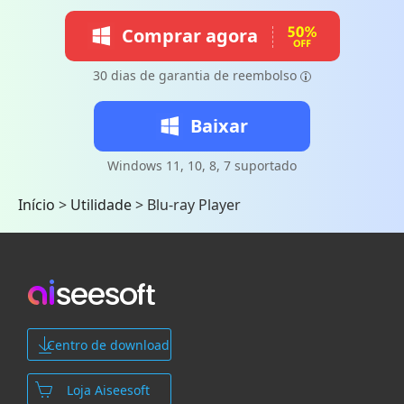
Comprar agora
30 dias de garantia de reembolso
Baixar
Windows 11, 10, 8, 7 suportado
Início
>
Utilidade
>
Blu-ray Player
Centro de download
Loja Aiseesoft