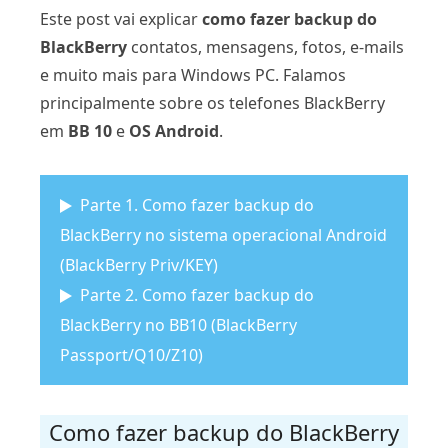
Este post vai explicar
como fazer backup do
BlackBerry
contatos, mensagens, fotos, e-mails
e muito mais para Windows PC. Falamos
principalmente sobre os telefones BlackBerry
em
BB 10
e
OS Android
.
Parte 1. Como fazer backup do
BlackBerry no sistema operacional Android
(BlackBerry Priv/KEY)
Parte 2. Como fazer backup do
BlackBerry no BB10 (BlackBerry
Passport/Q10/Z10)
Como fazer backup do BlackBerry