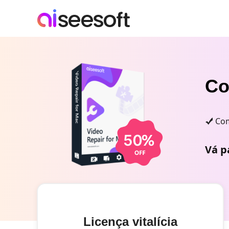
Co
Com
Vá p
Licença vitalícia