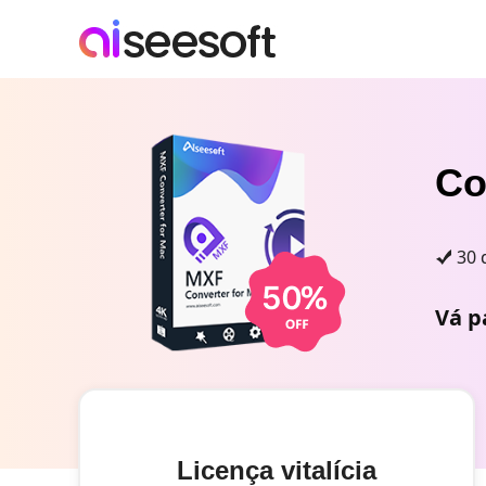
Co
30 
Vá p
Licença vitalícia