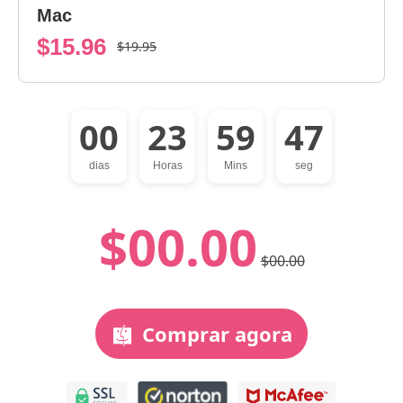
Mac
$15.96
$19.95
00
23
59
46
dias
Horas
Mins
seg
$00.00
$00.00
Comprar agora