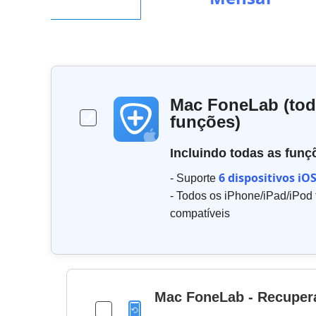
Mac FoneLab (tod
funções)
Incluindo todas as funç
6 dispositivos iO
- Suporte
- Todos os iPhone/iPad/iPod
compatíveis
Mac FoneLab - Recuper