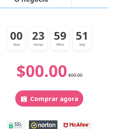
00
23
59
50
dias
Horas
Mins
seg
$00.00
$00.00
Comprar agora