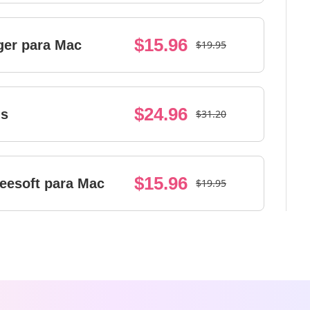
$15.96
er para Mac
$19.95
$24.96
ns
$31.20
$15.96
eesoft para Mac
$19.95