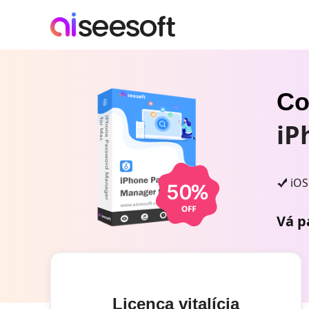
Co
iP
iOS
Vá p
Licença vitalícia