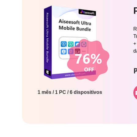
R
T
+
d
P
1 mês / 1 PC / 6 dispositivos