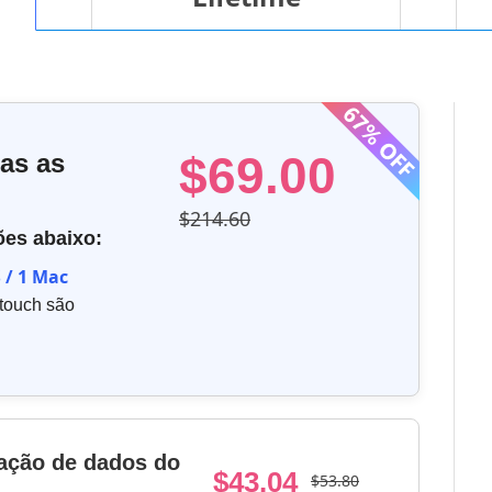
$69.00
as as
$214.60
ões abaixo:
S / 1 Mac
 touch são
ação de dados do
$43.04
$53.80