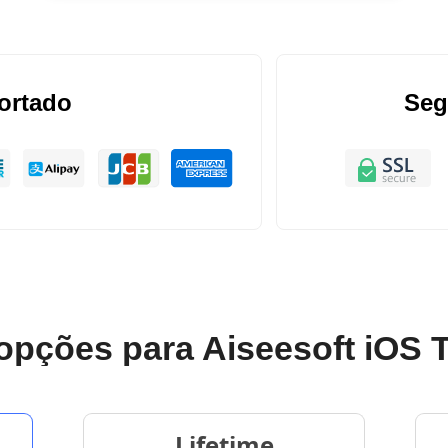
ortado
Seg
opções para Aiseesoft iOS T
Lifetime