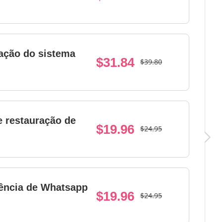
ação do sistema
$31.84
$39.80
 restauração de
$19.96
$24.95
rência de Whatsapp
$19.96
$24.95